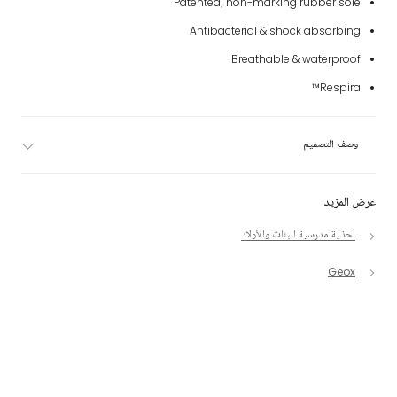
Patented, non-marking rubber sole
Antibacterial & shock absorbing
Breathable & waterproof
Respira™
وصف التصميم
عرض المزيد
أحذية مدرسية للبنات وللأولاد
Geox