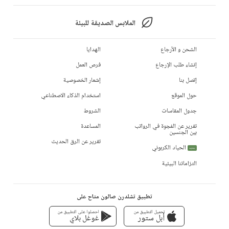
الملابس الصديقة للبيئة
الشحن و الأرجاع
الهدايا
إنشاء طلب الإرجاع
فرص العمل
إتصل بنا
إشعار الخصوصية
حول الموقع
استخدام الذكاء الاصطناعي
جدول المقاسات
الشروط
تقرير عن الفجوة في الرواتب
المساعدة
بين الجنسين
تقرير عن الرق الحديث
الحياد الكربوني
جديد
التزاماتنا البيئية
تطبيق تشلدرن صالون متاح على
تحميل التطبيق من
احصلوا على التطبيق من
أبل ستور
غوغل بلاي