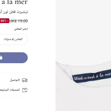
à la mer
تيشيرت قطن لون أبي
UK£ 19.00
-40%
إختر المقاس
المقاس:
4 سنوات
التوصيل
المنتجات المرتجعة