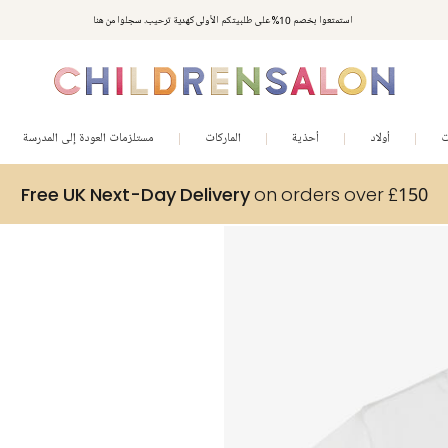
استمتعوا بخصم 10% على طلبيتكم الأولى كهدية ترحيب. سجلوا من هنا
ت
أولاد
أحذية
الماركات
مستلزمات العودة إلى المدرسة
Free UK Next-Day Delivery
on orders over £150