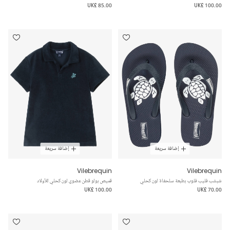
UK£ 85.00
UK£ 100.00
إضافة سريعة
إضافة سريعة
Vilebrequin
Vilebrequin
شبشب فليب فلوب بطبعة سلحفاة لون كحلي
قميص بولو قطن عضوي لون كحلي للأولاد
UK£ 100.00
UK£ 70.00