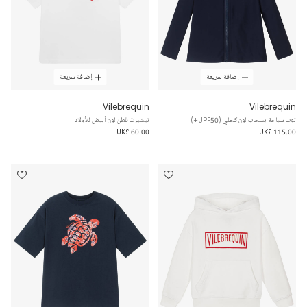
إضافة سريعة
إضافة سريعة
Vilebrequin
Vilebrequin
توب سباحة بسحاب لون كحلي (UPF50+)
تيشيرت قطن لون أبيض للأولاد
UK£ 60.00
UK£ 115.00