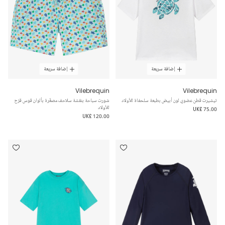
إضافة سريعة
إضافة سريعة
Vilebrequin
Vilebrequin
تيشيرت قطن عضوي لون أبيض بطبعة سلحفاة للأولاد
شورت سباحة بنقشة سلاحف مصغّرة بألوان قوس قزح
للأولاد
UK£ 75.00
UK£ 120.00