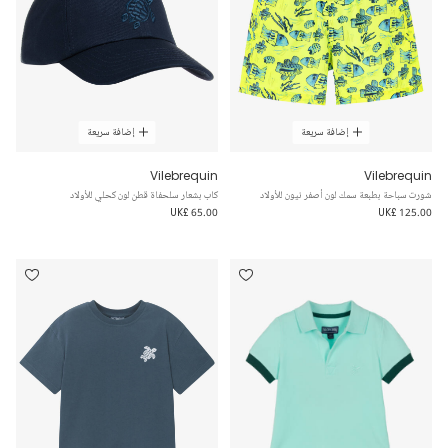
إضافة سريعة
إضافة سريعة
Vilebrequin
Vilebrequin
شورت سباحة بطبعة سمك لون أصفر نيون للأولاد
كاب بشعار سلحفاة قطن لون كحلي للأولاد
UK£ 65.00
UK£ 125.00