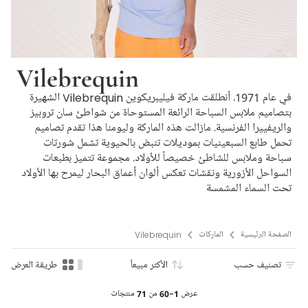
Vilebrequin
في عام 1971، أنطلقت ماركة فيليبريكوين Vilebrequin الشهيرة
بتصاميم ملابس السباحة الرائعة المستوحاة من شواطئ سان تروبيز
والريفييرا الفرنسية. مازالت هذه الماركة وليومنا هذا تقدم تصاميم
تحمل طابع السبعينيات بموديلات تنبض بالحيوية تشمل شورتات
سباحة وملابس للشاطئ خصيصاً للأولاد. مجموعة تتميز بطبعات
السواحل الأزورية ونقشات تعكس ألوان أعماق البحار ليمرح بها الأولاد
تحت السماء المشمسة
الصفحة الرئيسية
الماركات
Vilebrequin
تصنيف حسب
الأكثر مبيعاً
طريقة العرض
عرض
1-60
من
71
منتجات