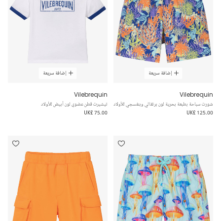
إضافة سريعة
إضافة سريعة
Vilebrequin
Vilebrequin
شورت سباحة بطبعة بحرية لون برتقالي وبنفسجي للأولاد
تيشيرت قطن عضوي لون أبيض للأولاد
UK£ 75.00
UK£ 125.00