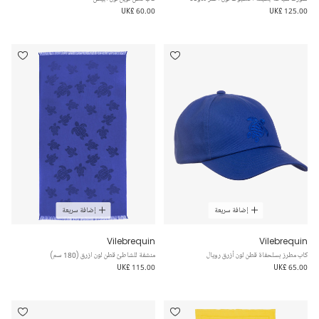
UK£ 60.00
UK£ 125.00
إضافة سريعة
إضافة سريعة
Vilebrequin
Vilebrequin
كاب مطرز بسلحفاة قطن لون أزرق رويال
منشفة للشاطئ قطن لون ازرق (180 سم)
UK£ 115.00
UK£ 65.00