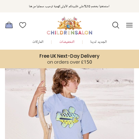
مكافآت تشلدرن صالون | اجمعوا النقاط مع كل عملية شراء لتحصلوا على هدايا حصرية وعروض مصممة خصيصا لتلبي
استمتعوا بخصم 10% على طلبيتكم الأولى كهدية ترحيب. سجلوا من هنا
متطلباتكم
الجديد لدينا
التخفيضات
الماركات
Free UK Next-Day Delivery
on orders over £150