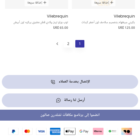
إضافة سريعة
إضافة سريعة
Vilebrequin
Vilebrequin
بكيني جينغهام بتصميم سلاحف لون أصفر للبنات
توب بولو تينز ولادي قطن عضوي بيكيه لون أبيض
UK£ 65.00
UK£ 125.00
2
1
الإتصال بخدمة العملاء
أرسل لنا رسالة
انضموا إلى برنامج مكافآت تشلدرن صالون