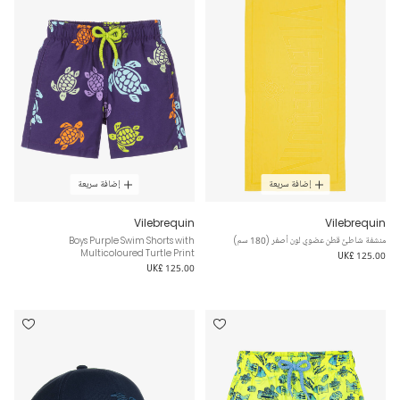
إضافة سريعة
إضافة سريعة
Vilebrequin
Vilebrequin
منشفة شاطئ قطن عضوي لون أصفر (180 سم)
Boys Purple Swim Shorts with
Multicoloured Turtle Print
UK£ 125.00
UK£ 125.00