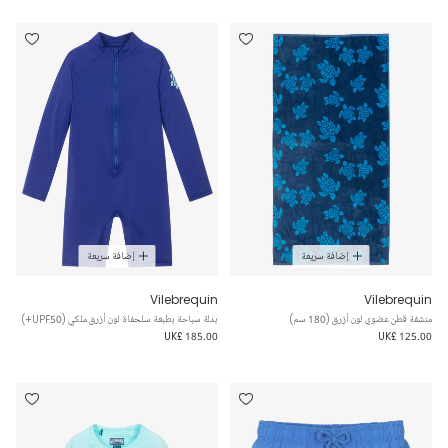
إضافة سريعة
إضافة سريعة
Vilebrequin
Vilebrequin
منشفة قطن عضوي لون أزرق (180 سم)
بدلة سباحة بطبعة سلحفاة لون أزرق ملكي (UPF50+)
UK£ 185.00
UK£ 125.00