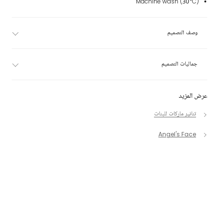
Machine wash (30*C)
وصف التصميم
جماليات التصميم
عرض المزيد
تنانير ماركات للبنات
Angel's Face