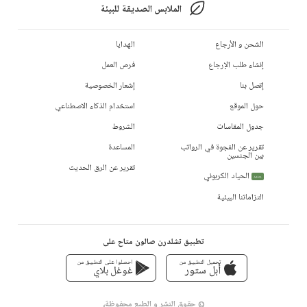
الملابس الصديقة للبيئة
الشحن و الأرجاع
الهدايا
إنشاء طلب الإرجاع
فرص العمل
إتصل بنا
إشعار الخصوصية
حول الموقع
استخدام الذكاء الاصطناعي
جدول المقاسات
الشروط
تقرير عن الفجوة في الرواتب
المساعدة
بين الجنسين
تقرير عن الرق الحديث
الحياد الكربوني
جديد
التزاماتنا البيئية
تطبيق تشلدرن صالون متاح على
تحميل التطبيق من
احصلوا على التطبيق من
أبل ستور
غوغل بلاي
© حقوق النشر و الطبع محفوظة،