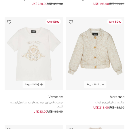
UK£ 228.00
UK£ 455.00
UK£ 198.00
UK£ 395.00
50% OFF
50% OFF
إضافة سريعة
إضافة سريعة
Versace
Versace
جاكيت ساتان لون بيج للبنات
تيشيرت قطن لون أبيض بشعار ميدوسا هول كريست
للبنات
UK£ 218.00
UK£ 435.00
UK£ 83.00
UK£ 165.00