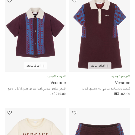
إضافة سريعة
إضافة سريعة
الموسم الجديد
الموسم الجديد
Versace
Versace
فستان بولو ميلانو جيرسي لون برغندي للبنات
قميص ميلانو جيرسي لون أحمر بورغندي للأولاد الرضع
UK£ 275.00
UK£ 365.00