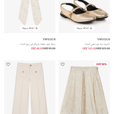
إضافة سريعة
إضافة سريعة
Versace
Versace
باليرينا جلد لون ذهبي للبنات
ربطة شعر بطبعة باروكو لون بيج للبنات
UK£ 48.00
UK£ 95.00
UK£ 163.00
UK£ 325.00
50% OFF