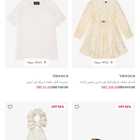
إضافة سريعة
إضافة سريعة
Versace
Versace
فستان بطبعة باروكو قطن لون عاجي وذهبي للبنات
تيشيرت قطن بطبعة باروكو لون أبيض
UK£ 65.00
UK£ 130.00
UK£ 208.00
UK£ 415.00
50% OFF
50% OFF