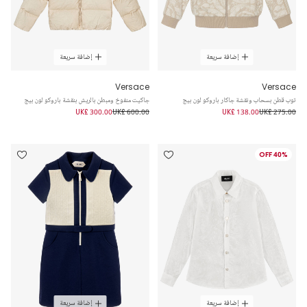
إضافة سريعة
إضافة سريعة
Versace
Versace
توب قطن بسحاب ونقشة جاكار باروكو لون بيج
جاكيت منفوخ ومبطن بالريش بنقشة باروكو لون بيج
UK£ 300.00
UK£ 600.00
UK£ 138.00
UK£ 275.00
40% OFF
إضافة سريعة
إضافة سريعة