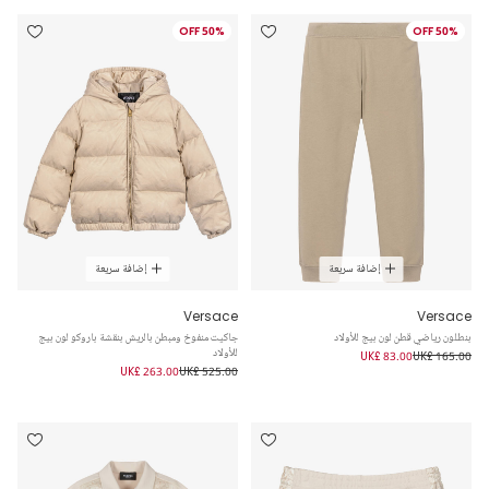
50% OFF
50% OFF
إضافة سريعة
إضافة سريعة
Versace
Versace
بنطلون رياضي قطن لون بيج للأولاد
جاكيت منفوخ ومبطن بالريش بنقشة باروكو لون بيج
للأولاد
UK£ 83.00
UK£ 165.00
UK£ 263.00
UK£ 525.00