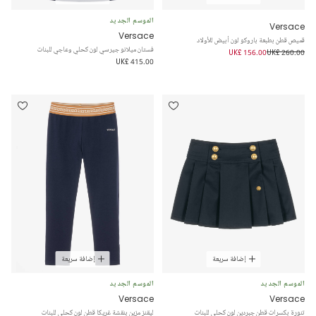
الموسم الجديد
Versace
Versace
قميص قطن بطبعة باروكو لون أبيض للأولاد
فستان ميلانو جيرسي لون كحلي وعاجي للبنات
UK£ 156.00
UK£ 260.00
UK£ 415.00
إضافة سريعة
إضافة سريعة
الموسم الجديد
الموسم الجديد
Versace
Versace
تنورة بكسرات قطن جبردين لون كحلي للبنات
ليقنز مزين بنقشة غريكا قطن لون كحلي للبنات