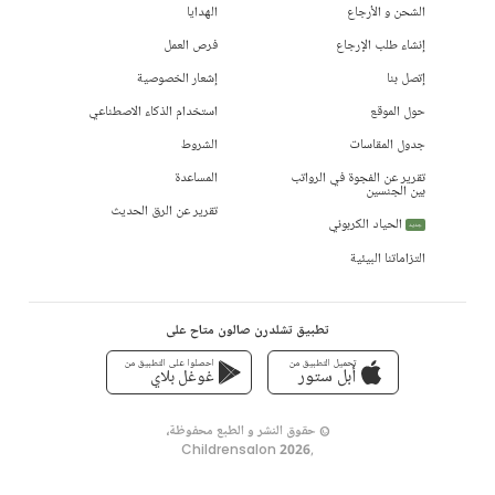
الشحن و الأرجاع
الهدايا
إنشاء طلب الإرجاع
فرص العمل
إتصل بنا
إشعار الخصوصية
حول الموقع
استخدام الذكاء الاصطناعي
جدول المقاسات
الشروط
تقرير عن الفجوة في الرواتب
المساعدة
بين الجنسين
تقرير عن الرق الحديث
الحياد الكربوني
جديد
التزاماتنا البيئية
تطبيق تشلدرن صالون متاح على
تحميل التطبيق من
احصلوا على التطبيق من
أبل ستور
غوغل بلاي
© حقوق النشر و الطبع محفوظة،
Childrensalon 2026
,