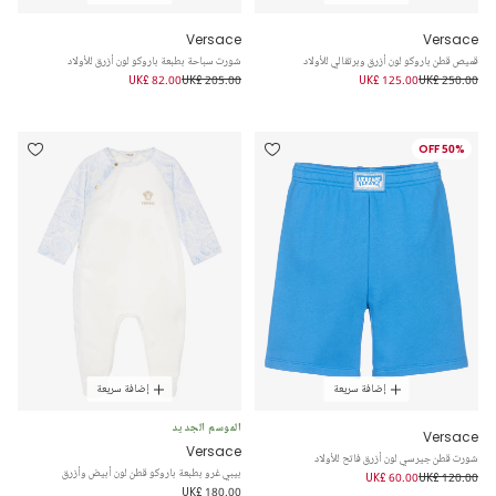
Versace
Versace
قميص قطن باروكو لون أزرق وبرتقالي للأولاد
شورت سباحة بطبعة باروكو لون أزرق للأولاد
UK£ 82.00
UK£ 205.00
UK£ 125.00
UK£ 250.00
50% OFF
إضافة سريعة
إضافة سريعة
الموسم الجديد
Versace
Versace
شورت قطن جيرسي لون أزرق فاتح للأولاد
بيبي غرو بطبعة باروكو قطن لون أبيض وأزرق
UK£ 60.00
UK£ 120.00
UK£ 180.00