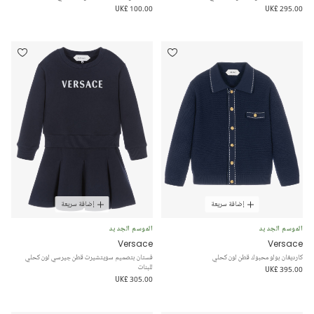
UK£ 100.00
UK£ 295.00
إضافة سريعة
إضافة سريعة
الموسم الجديد
الموسم الجديد
Versace
Versace
كارديغان بولو محبوك قطن لون كحلي
فستان بتصميم سويتشيرت قطن جيرسي لون كحلي
للبنات
UK£ 395.00
UK£ 305.00