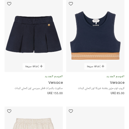
إضافة سريعة
إضافة سريعة
الموسم الجديد
الموسم الجديد
Versace
Versace
كروب توب مزين بنقشة غريكا لون كحلي للبنات
سكورت بكسرات قطن جيرسي لون كحلي للبنات
UK£ 155.00
UK£ 85.00