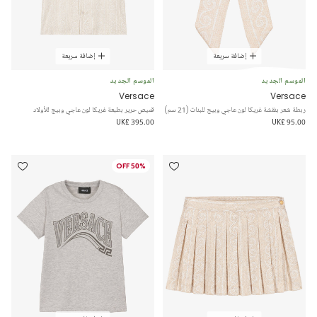
إضافة سريعة
إضافة سريعة
الموسم الجديد
الموسم الجديد
Versace
Versace
ربطة شعر بنقشة غريكا لون عاجي وبيج للبنات (21 سم)
قميص حرير بطبعة غريكا لون عاجي وبيج للأولاد
UK£ 395.00
UK£ 95.00
50% OFF