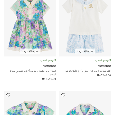
إضافة سريعة
إضافة سريعة
الموسم الجديد
الموسم الجديد
Versace
Versace
طقم شورت باروكو لون أبيض وأزرق للأولاد الرضع
فستان حرير بطبعة ورود لون أزرق وبنفسجي للبنات
الرضع
UK£ 240.00
UK£ 510.00