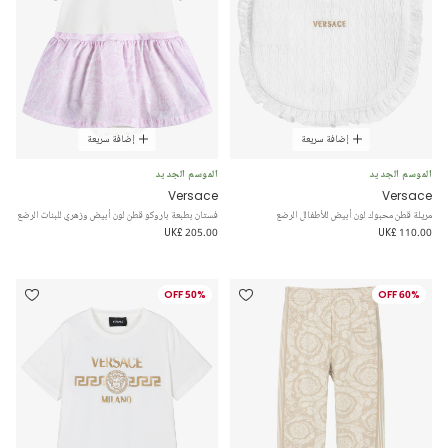
إضافة سريعة
إضافة سريعة
الموسم الجديد
الموسم الجديد
Versace
Versace
مريلة قطن محبوك لون أبيض للأطفالل الرضع
فستان بطبعة باروكو قطن لون أبيض وزهري للبنات الرضع
UK£ 205.00
UK£ 110.00
50% OFF
60% OFF