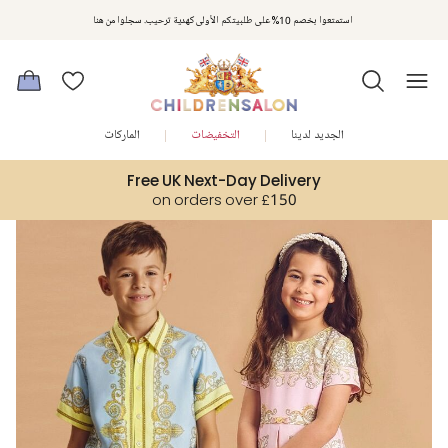
مكافآت تشلدرن صالون | اجمعوا النقاط مع كل عملية شراء لتحصلوا على هدايا حصرية وعروض مصممة خصيصا لتلبي
استمتعوا بخصم 10% على طلبيتكم الأولى كهدية ترحيب. سجلوا من هنا
متطلباتكم
الجديد لدينا
التخفيضات
الماركات
Free UK Next-Day Delivery
on orders over £150