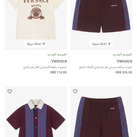
إضافة سريعة
إضافة سريعة
الموسم الجديد
الموسم الجديد
Versace
Versace
شورت ميلانو جيرسي لون بورغندي للأولاد الرضع
تيشيرت بطبعة فارسيتي قطن لون عاجي
UK£ 110.00
UK£ 205.00