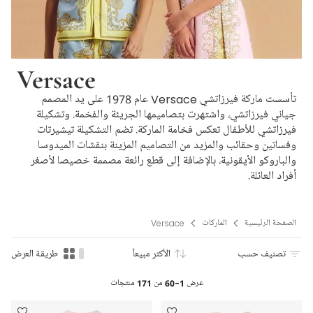
Versace
تأسست ماركة فيرزاتشي Versace عام 1978 على يد المصمم
جياني فيرزاتشي، واشتهرت بتصاميمها الجريئة والفخمة. وتشكيلة
فيرزاتشي للأطفال تعكس فخامة الماركة. تضم التشكيلة تيشيرتات
وفساتين وحقائب والمزيد من التصاميم المزينة بنقشات الميدوسا
والباروكو الأيقونية، بالإضافة إلى قطع رائعة مصممة خصيصا لأصغر
أفراد العائلة.
الصفحة الرئيسية
الماركات
Versace
تصنيف حسب
الأكثر مبيعاً
طريقة العرض
عرض
1-60
من
171
منتجات