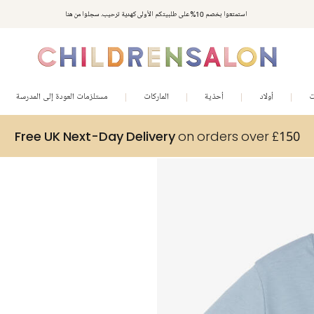
استمتعوا بخصم 10% على طلبيتكم الأولى كهدية ترحيب. سجلوا من هنا
ت
أولاد
أحذية
الماركات
مستلزمات العودة إلى المدرسة
Free UK Next-Day Delivery
on orders over £150