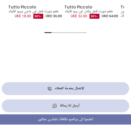
Tutto Piccolo
Tutto Piccolo
Tutt
حر لون
طقم شورت قطن وكتان لون بيج للأولاد
طقم شورت قطن لون عاجي وبيج للأولاد
طقم 
 للأولاد
UK£ 64.00
UK£ 32.00
UK£ 36.00
UK£ 18.00
-50%
-50%
9.00
UK
الإتصال بخدمة العملاء
أرسل لنا رسالة
انضموا إلى برنامج مكافآت تشلدرن صالون