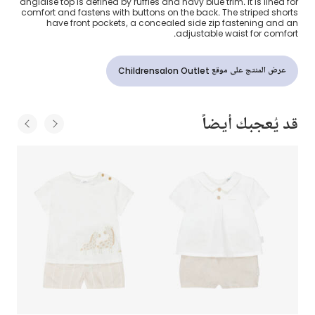
anglaise top is defined by ruffles and navy blue trim. It is lined for
comfort and fastens with buttons on the back. The striped shorts
have front pockets, a concealed side zip fastening and an
adjustable waist for comfort.
عرض المنتج على موقع Childrensalon Outlet
قد يُعجبك أيضاً