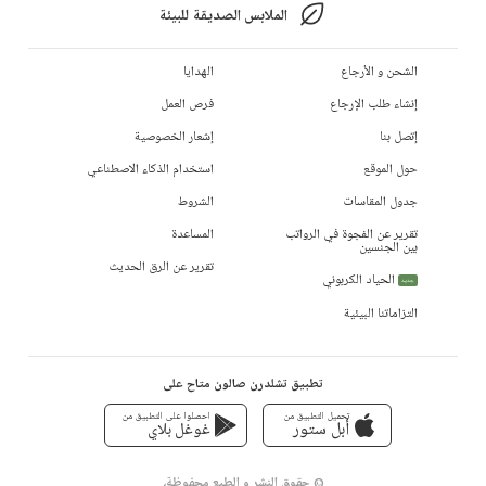
الملابس الصديقة للبيئة
الشحن و الأرجاع
الهدايا
إنشاء طلب الإرجاع
فرص العمل
إتصل بنا
إشعار الخصوصية
حول الموقع
استخدام الذكاء الاصطناعي
جدول المقاسات
الشروط
تقرير عن الفجوة في الرواتب
المساعدة
بين الجنسين
تقرير عن الرق الحديث
الحياد الكربوني
جديد
التزاماتنا البيئية
تطبيق تشلدرن صالون متاح على
تحميل التطبيق من
احصلوا على التطبيق من
أبل ستور
غوغل بلاي
© حقوق النشر و الطبع محفوظة،