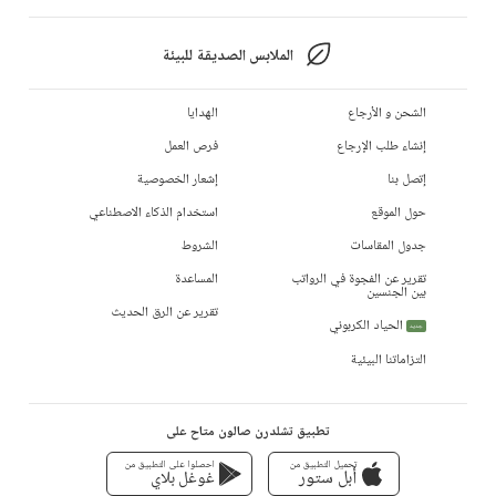
الملابس الصديقة للبيئة
الشحن و الأرجاع
الهدايا
إنشاء طلب الإرجاع
فرص العمل
إتصل بنا
إشعار الخصوصية
حول الموقع
استخدام الذكاء الاصطناعي
جدول المقاسات
الشروط
تقرير عن الفجوة في الرواتب
المساعدة
بين الجنسين
تقرير عن الرق الحديث
الحياد الكربوني
جديد
التزاماتنا البيئية
تطبيق تشلدرن صالون متاح على
تحميل التطبيق من
احصلوا على التطبيق من
أبل ستور
غوغل بلاي