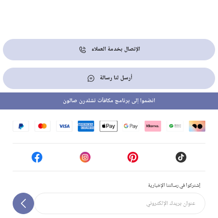
الإتصال بخدمة العملاء
أرسل لنا رسالة
انضموا إلى برنامج مكافآت تشلدرن صالون
إشتركوا في رسالتنا الإخبارية