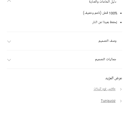
دليل الخامات والعناية
100% قطن (ناعم وخفيف)
يُحفظ بعيدًا عن النار
وصف التصميم
جماليات التصميم
عرض المزيد
ملابس نوم للبنات
Turquaz