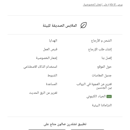
يرجى الاطلاع على إشعار الخصوصية.
الملابس الصديقة للبيئة
الشحن و الأرجاع
الهدايا
إنشاء طلب الإرجاع
فرص العمل
إتصل بنا
إشعار الخصوصية
حول الموقع
استخدام الذكاء الاصطناعي
جدول المقاسات
الشروط
تقرير عن الفجوة في الرواتب
المساعدة
بين الجنسين
تقرير عن الرق الحديث
الحياد الكربوني
جديد
التزاماتنا البيئية
تطبيق تشلدرن صالون متاح على