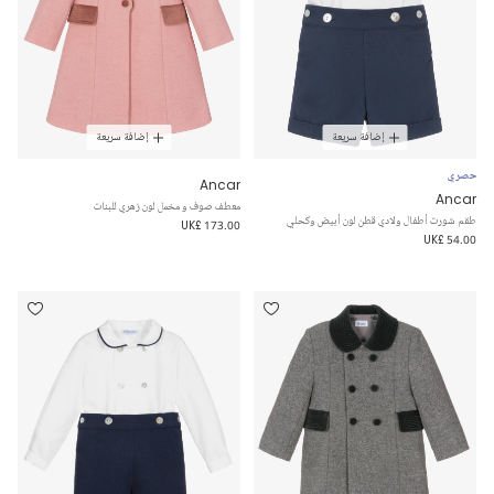
إضافة سريعة
إضافة سريعة
حصري
Ancar
Ancar
معطف صوف و مخمل لون زهري للبنات
طقم شورت أطفال ولادي قطن لون أبيض وكحلي
UK£ 173.00
UK£ 54.00