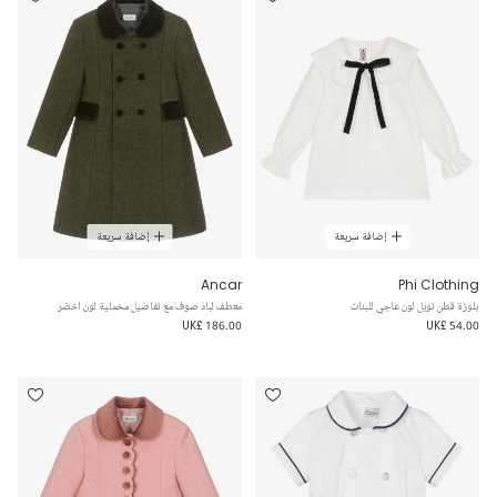
إضافة سريعة
إضافة سريعة
Ancar
Phi Clothing
بلوزة قطن تويل لون عاجي للبنات
معطف لباد صوف مع تفاصيل مخملية لون اخضر
UK£ 186.00
UK£ 54.00