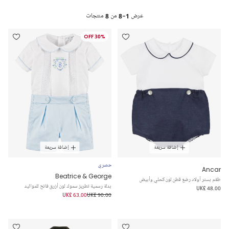
عرض
1-8
من
8
منتجات
30% OFF
إضافة سريعة
إضافة سريعة
حصري
Ancar
Beatrice & George
طقم بستر أولاد رضع قطن لون كحلي وأبيض
بدلة رسمية تطريز سموك لون أزرق فاتح للمواليد
UK£ 48.00
UK£ 63.00
UK£ 90.00