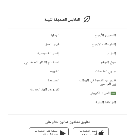
الملابس الصديقة للبيئة
الشحن و الأرجاع
الهدايا
إنشاء طلب الإرجاع
فرص العمل
إتصل بنا
إشعار الخصوصية
حول الموقع
استخدام الذكاء الاصطناعي
جدول المقاسات
الشروط
تقرير عن الفجوة في الرواتب
المساعدة
بين الجنسين
تقرير عن الرق الحديث
الحياد الكربوني
جديد
التزاماتنا البيئية
تطبيق تشلدرن صالون متاح على
تحميل التطبيق من
احصلوا على التطبيق من
أبل ستور
غوغل بلاي