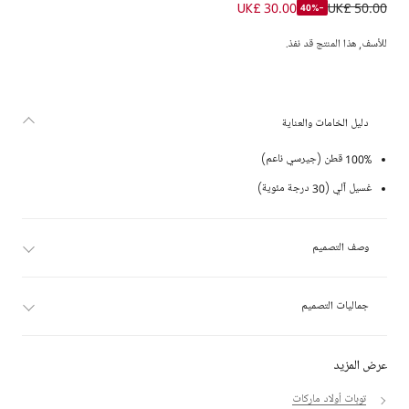
قميص بولو بسحاب لون أزرق فاتح للأولاد
UK£ 30.00
UK£ 50.00
-40%
للأسف, هذا المنتج قد نفذ.
دليل الخامات والعناية
100% قطن (جيرسي ناعم)
غسيل آلي (30 درجة مئوية)
وصف التصميم
جماليات التصميم
عرض المزيد
توبات أولاد ماركات