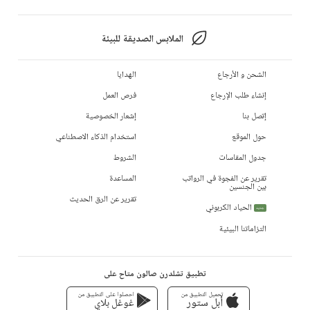
الملابس الصديقة للبيئة
الشحن و الأرجاع
الهدايا
إنشاء طلب الإرجاع
فرص العمل
إتصل بنا
إشعار الخصوصية
حول الموقع
استخدام الذكاء الاصطناعي
جدول المقاسات
الشروط
تقرير عن الفجوة في الرواتب
المساعدة
بين الجنسين
تقرير عن الرق الحديث
الحياد الكربوني
جديد
التزاماتنا البيئية
تطبيق تشلدرن صالون متاح على
تحميل التطبيق من
احصلوا على التطبيق من
أبل ستور
غوغل بلاي