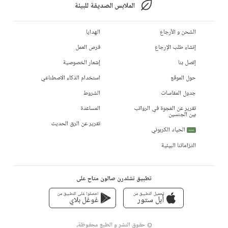
الملابس الصديقة للبيئة
الشحن و الأرجاع
الهدايا
إنشاء طلب الإرجاع
فرص العمل
إتصل بنا
إشعار الخصوصية
حول الموقع
استخدام الذكاء الاصطناعي
جدول المقاسات
الشروط
تقرير عن الفجوة في الرواتب
المساعدة
بين الجنسين
تقرير عن الرق الحديث
الحياد الكربوني
جديد
التزاماتنا البيئية
تطبيق تشلدرن صالون متاح على
تحميل التطبيق من
احصلوا على التطبيق من
أبل ستور
غوغل بلاي
© حقوق النشر و الطبع محفوظة،