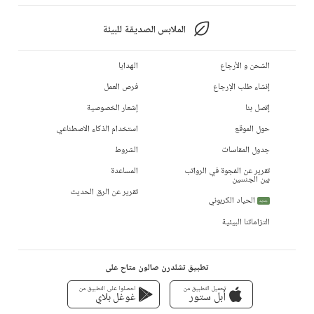
الملابس الصديقة للبيئة
الشحن و الأرجاع
الهدايا
إنشاء طلب الإرجاع
فرص العمل
إتصل بنا
إشعار الخصوصية
حول الموقع
استخدام الذكاء الاصطناعي
جدول المقاسات
الشروط
تقرير عن الفجوة في الرواتب
المساعدة
بين الجنسين
تقرير عن الرق الحديث
الحياد الكربوني
جديد
التزاماتنا البيئية
تطبيق تشلدرن صالون متاح على
تحميل التطبيق من
احصلوا على التطبيق من
أبل ستور
غوغل بلاي