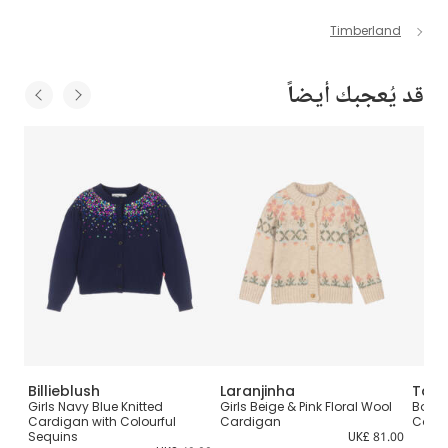
Timberland
قد يُعجبك أيضاً
Billieblush
Laranjinha
Tart
Girls Navy Blue Knitted
Girls Beige & Pink Floral Wool
Boys 
Cardigan with Colourful
Cardigan
Card
2.00
Sequins
UK£ 81.00