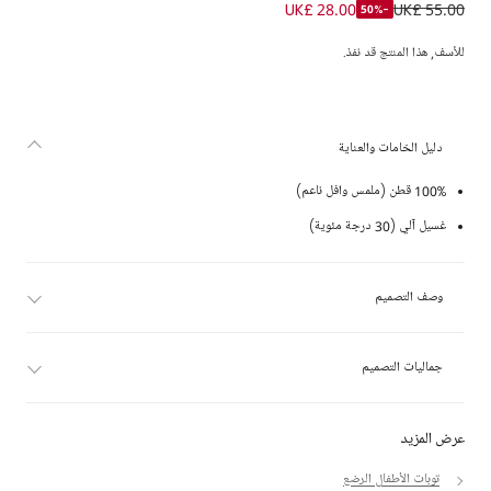
كارديغان قطن لون عاجي للأولاد الرضع
UK£ 28.00
UK£ 55.00
-50%
للأسف, هذا المنتج قد نفذ.
دليل الخامات والعناية
100% قطن (ملمس وافل ناعم)
غسيل آلي (30 درجة مئوية)
وصف التصميم
جماليات التصميم
عرض المزيد
توبات الأطفال الرضع