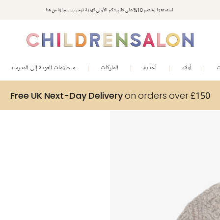
استمتعوا بخصم 10% على طلبيتكم الأولى كهدية ترحيب. سجلوا من هنا
ت
أولاد
أحذية
الماركات
مستلزمات العودة إلى المدرسة
Free UK Next-Day Delivery
on orders over £150