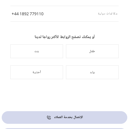
+44 1892 779110
مكالمات دولية
أو يمكنك تصفح الروابط الأكثر رواجا لدينا
طفل
بنت
ولـد
أحذيـة
الإتصال بخدمة العملاء