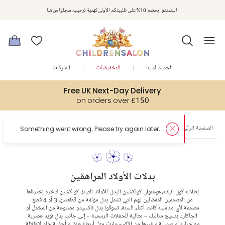
استمتعوا بخصم 10% على طلبيتكم الأولى كهدية ترحيب. سجلوا من هنا
الجديد لدينا
التخفيضات
الماركات
Free UK Next-Day Delivery
on orders over £150
الصفحة الرئيسية
المراهقون
الأولاد
البِدل
Something went wrong. Please try again later.
بدلات الأولاد المراهقين
إطلالة كول أنيقة، هوعنوان كولكشين البِدل للأولاد التينز. كولكشين فاخرة إخترناها
من المصممين المفضلين لهم التي تشمل بِدل مؤلفة من قطعتين، 3 أو 4 قطع
مصممة لأي مناسبة كانت أثناء السنة. تسوقوا بِدل تاكسيدو مصنوعة من المخمل أو
الجاكارد بنسيج متاليك - مثالية للحفلات الرسمية - إلى جانب بِدل تويد عصرية
مع جيليه أو صدرية و غيرها من الاكسسوارت مثل أربطة عنق و أحذية جلد لإطلالة