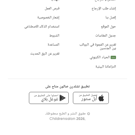
إنشاء طلب الإرجاع
فرص العمل
إتصل بنا
إشعار الخصوصية
حول الموقع
استخدام الذكاء الاصطناعي
جدول المقاسات
الشروط
تقرير عن الفجوة في الرواتب
المساعدة
بين الجنسين
تقرير عن الرق الحديث
الحياد الكربوني
جديد
التزاماتنا البيئية
تطبيق تشلدرن صالون متاح على
تحميل التطبيق من
احصلوا على التطبيق من
أبل ستور
غوغل بلاي
© حقوق النشر و الطبع محفوظة،
Childrensalon 2026
,