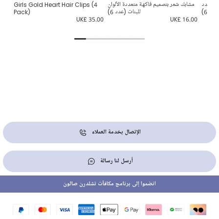
ات (عدد
مشابك شعر بتصميم فاكهة متعددة الألوان
Girls Gold Heart Hair Clips (4
6)
للبنات (عدد 6)
Pack)
0.00
UK£ 35.00
UK£ 16.00
الإتصال بخدمة العملاء
أرسل لنا رسالة
انضموا إلى برنامج مكافآت تشلدرن صالون