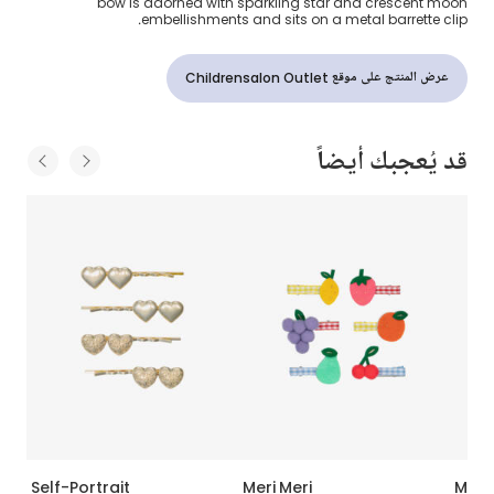
bow is adorned with sparkling star and crescent moon
embellishments and sits on a metal barrette clip.
عرض المنتج على موقع Childrensalon Outlet
قد يُعجبك أيضاً
Self-Portrait
Meri Meri
Meri 