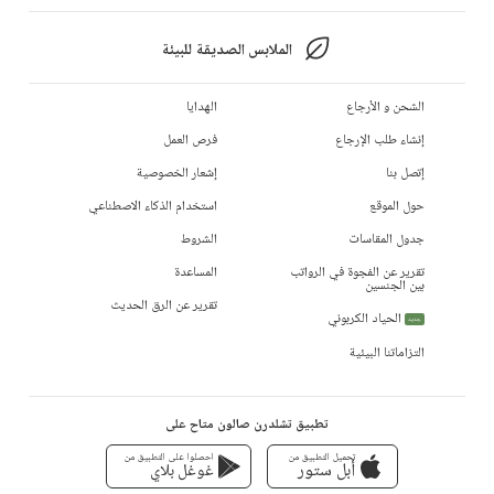
الملابس الصديقة للبيئة
الشحن و الأرجاع
الهدايا
إنشاء طلب الإرجاع
فرص العمل
إتصل بنا
إشعار الخصوصية
حول الموقع
استخدام الذكاء الاصطناعي
جدول المقاسات
الشروط
تقرير عن الفجوة في الرواتب
المساعدة
بين الجنسين
تقرير عن الرق الحديث
الحياد الكربوني
جديد
التزاماتنا البيئية
تطبيق تشلدرن صالون متاح على
تحميل التطبيق من
احصلوا على التطبيق من
أبل ستور
غوغل بلاي