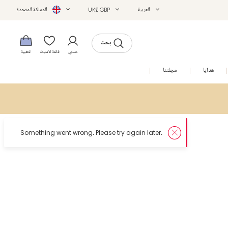
العربية
UK£ GBP
المملكة المتحدة
بحث
حسابي
قائمة الأمنيات
الحقيبة
هدايا
مجلتنا
التخفيضات
again later.