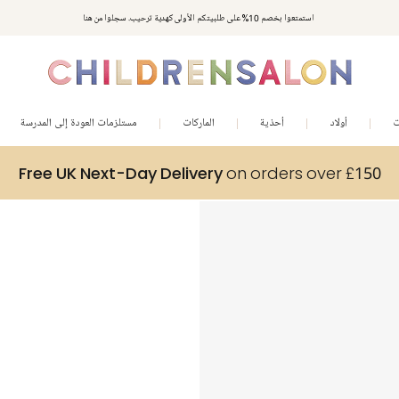
استمتعوا بخصم 10% على طلبيتكم الأولى كهدية ترحيب. سجلوا من هنا
ت
أولاد
أحذية
الماركات
مستلزمات العودة إلى المدرسة
Free UK Next-Day Delivery
on orders over £150