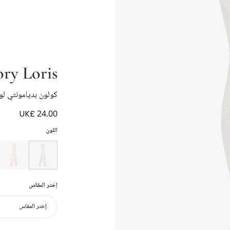
ory Loris
كولون بديامونتي ل
UK£ 24.00
اللون
إختر المقاس
إختر المقاس