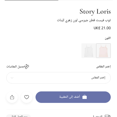
Story Loris
توب فيست قطن جيرسي لون زهري للبنات
UK£ 21.00
اللون
إختر المقاس
جدول المقاسات
إختر المقاس
أضف إلى الحقيبة
التوصيل
يوم العمل التالي