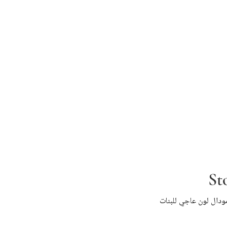
St
ودال لون عاجي للبنات