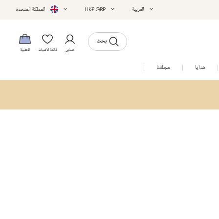
العربية
UK£ GBP
المملكة المتحدة
بحث
حسابي
قائمة الأمنيات
الحقيبة
هدايا
مجلتنا
التخفيضات