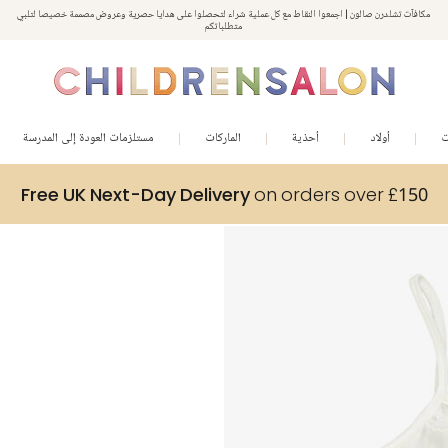
مكافآت تشلدرن صالون | اجمعوا النقاط مع كل عملية شراء لتحصلوا على هدايا حصرية وعروض مصممة خصيصا لتلبي
استمتعوا بخصم 10% على طلبيتكم الأولى كهدية ترحيب. سجلوا من هنا
متطلباتكم
ت
أولاد
أحذية
الماركات
مستلزمات العودة إلى المدرسة
Free UK Next-Day Delivery
on orders over £150