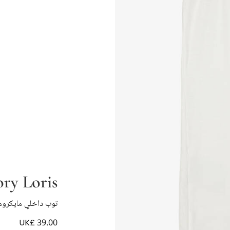
ory Loris
توب داخلي مايكروم
UK£ 39.00