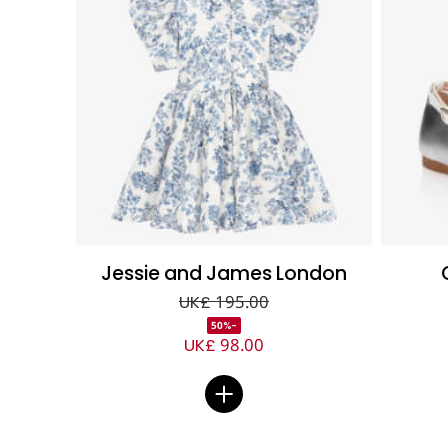
Jessie and James London
UK£ 195.00
-50%
UK£ 98.00