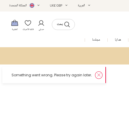
العربية
UK£ GBP
المملكة المتحدة
بحث
حسابي
قائمة الأمنيات
الحقيبة
هدايا
مجلتنا
التخفيضات