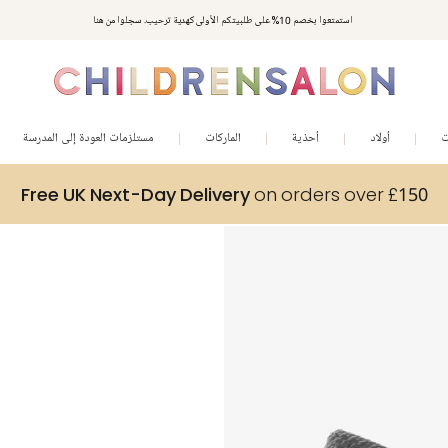
استمتعوا بخصم 10% على طلبيتكم الأولى كهدية ترحيب. سجلوا من هنا
ت
أولاد
أحذية
الماركات
مستلزمات العودة إلى المدرسة
Free UK Next-Day Delivery
on orders over £150