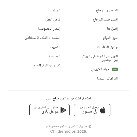
الشحن و الأرجاع
الهدايا
إنشاء طلب الإرجاع
فرص العمل
إتصل بنا
إشعار الخصوصية
حول الموقع
استخدام الذكاء الاصطناعي
جدول المقاسات
الشروط
تقرير عن الفجوة في الرواتب
المساعدة
بين الجنسين
تقرير عن الرق الحديث
الحياد الكربوني
جديد
التزاماتنا البيئية
تطبيق تشلدرن صالون متاح على
تحميل التطبيق من
احصلوا على التطبيق من
أبل ستور
غوغل بلاي
© حقوق النشر و الطبع محفوظة،
Childrensalon 2026
,