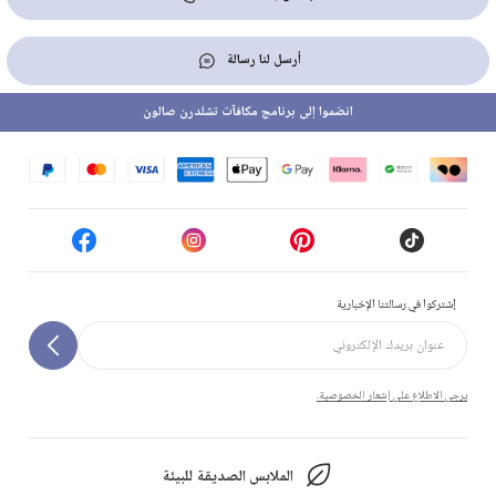
أرسل لنا رسالة
انضموا إلى برنامج مكافآت تشلدرن صالون
إشتركوا في رسالتنا الإخبارية
يرجى الاطلاع على إشعار الخصوصية.
الملابس الصديقة للبيئة