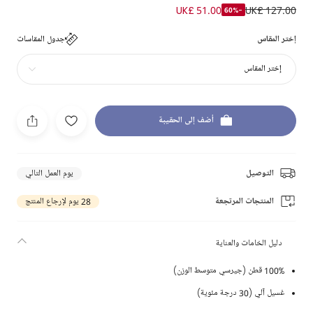
UK£ 51.00
UK£ 127.00
-60%
إختر المقاس
جدول المقاسات
إختر المقاس
أضف إلى الحقيبة
التوصيل
يوم العمل التالي
المنتجات المرتجعة
28 يوم لإرجاع المنتج
دليل الخامات والعناية
100% قطن (جيرسي متوسط الوزن)
غسيل آلي (30 درجة مئوية)