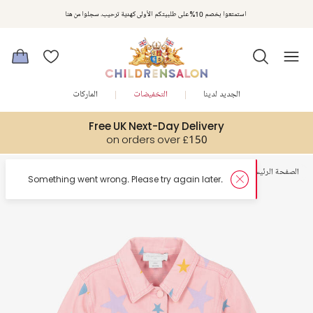
استمتعوا بخصم 10% على طلبيتكم الأولى كهدية ترحيب. سجلوا من هنا
الجديد لدينا
التخفيضات
الماركات
Free UK Next-Day Delivery
on orders over £150
الصفحة الرئيسية
بنات
معاطف وجاكيتات