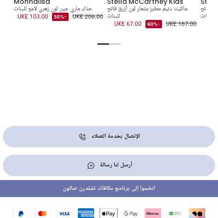
Monnalisa
Stella McCartney Kids
Stel
ري فاتح
جاكيت دنيم مطرز بشعار لون أزرق فاتح
حذاء ماري جين لون زهري لامع للبنات
للبنات
للبنات
UK£ 206.00
UK£ 103.00
5.00
-50%
UK£ 67.00
UK£ 167.00
UK£
-60%
الإتصال بخدمة العملاء
أرسل لنا رسالة
انضموا إلى برنامج مكافآت تشلدرن صالون