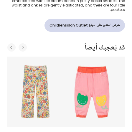
embroidered with ice cream cones in pretty pastel shades. The
waist and ankles are gently elasticated, and there are four little
pockets.
عرض المنتج على موقع Childrensalon Outlet
قد يُعجبك أيضاً