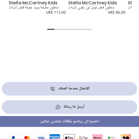
Stella McCartney Kids
Stella McCartney Kids
Stel
 للبنات
بنطلون قطن تويل لون زهري للبنات
بنطلون بطبعة ورود ملونة قطن للبنات
بنط
UK£ 113.00
UK£ 86.00
UK
5.00
الإتصال بخدمة العملاء
أرسل لنا رسالة
انضموا إلى برنامج مكافآت تشلدرن صالون