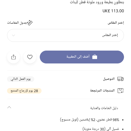
بنطلون بطبعة ورود ملونة قطن للبنات
UK£ 113.00
إختر المقاس
جدول المقاسات
إختر المقاس
أضف إلى الحقيبة
التوصيل
يوم العمل التالي
المنتجات المرتجعة
28 يوم لإرجاع المنتج
دليل الخامات والعناية
98% قطن عضوي، 2% إيلاستين (تويل منسوج)
غسيل آلي (30 درجة مئوية)