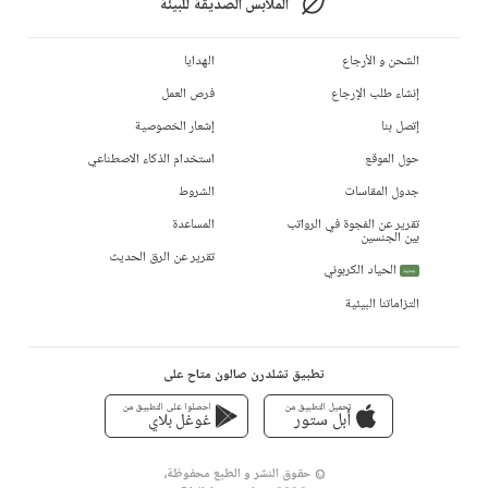
الملابس الصديقة للبيئة
الشحن و الأرجاع
الهدايا
إنشاء طلب الإرجاع
فرص العمل
إتصل بنا
إشعار الخصوصية
حول الموقع
استخدام الذكاء الاصطناعي
جدول المقاسات
الشروط
تقرير عن الفجوة في الرواتب
المساعدة
بين الجنسين
تقرير عن الرق الحديث
الحياد الكربوني
جديد
التزاماتنا البيئية
تطبيق تشلدرن صالون متاح على
تحميل التطبيق من
احصلوا على التطبيق من
أبل ستور
غوغل بلاي
© حقوق النشر و الطبع محفوظة،