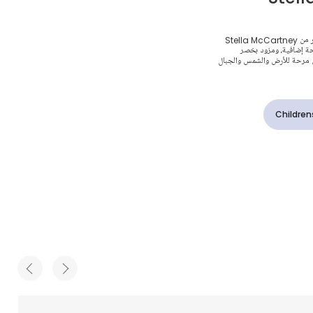
أزرق فاتح
بنطلون جينز كاجوال بأربعة جيوب للأولاد الصغار من Stella McCartney
راحة إضافية، ومزود بخصر
ش مرحة للأرض والشمس والجبال