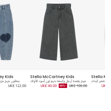
ey Kids
Stella McCartney Kids
Stella Mc
ون أخضر للبنات
جينز بقصة أرجل واسعة دنيم لون أسود للأولاد
بنطلون جينز مزي
UK£ 122.00
UK£ 40.00
UK£ 100.00
UK£ 6
-60%