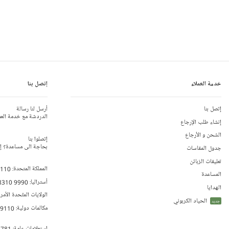
خدمة العملاء
إتصل بنا
إتصل بنا
أرسل لنا رسالة
الدردشة مع خدمة العم
إنشاء طلب الإرجاع
الشحن و الأرجاع
إتصلوا بنا
بحاجة الى مساعدة؟ إتص
جدول المقاسات
تعليقات الزبائن
المملكة المتحدة:
 110
المساعدة
أستراليا:
8310 9990
الهدايا
الولايات المتّحدة الأمر
الحياد الكربوني
جديد
مكالمات دولية:
79110
إستعلامات عامة:
 781