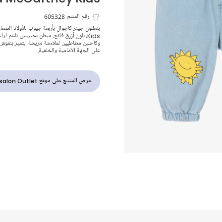
جينز دنيم لون 
رقم المنتج 605328
Kids، بلون أزرق فاتح. مبطن بجيرسي ناعم ل
للأولاد
وكاحلين مطاطيين لملاءمة مريحة. يتميز بنقو
على الجهة الأمامية والخلفية.
عرض المنتج على موقع Childrensalon Outlet