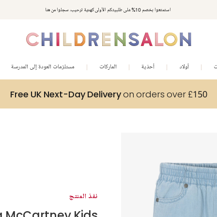
استمتعوا بخصم 10% على طلبيتكم الأولى كهدية ترحيب. سجلوا من هنا
ت
أولاد
أحذية
الماركات
مستلزمات العودة إلى المدرسة
Free UK Next-Day Delivery
on orders over £150
نفذ المنتج
a McCartney Kids