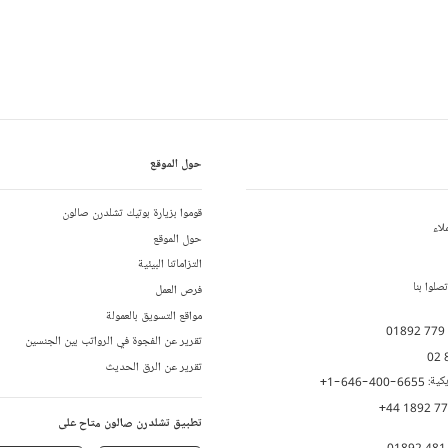
حول الموقع
قوموا بزيارة بوتيك تشلدرن صالون
لاء
حول الموقع
التزاماتنا البيئية
لوا بنا
فرص العمل
مواقع التسويق بالعمولة
01892 779
تقرير عن الفجوة في الرواتب بين الجنسين
02 
تقرير عن الرق الحديث
يكية:
+1-646-400-6655
+44 1892 7
تطبيق تشلدرن صالون متاح على
01892 481