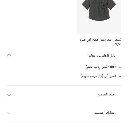
قميص جينز بشعار مطرز لون أسود
للأولاد
دليل الخامات والعناية
100% قطن (دنيم ناعم)
غسيل آلي (30 درجة مئوية)
وصف التصميم
جماليات التصميم