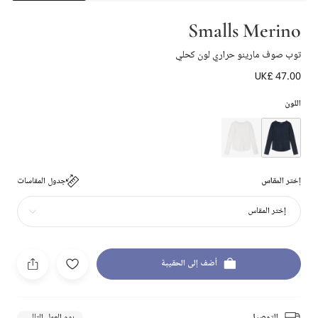
Smalls Merino
توب صوف مارينو حراري لون كحلي
UK£ 47.00
اللون
إختر المقاس
جدول المقاسات
إختر المقاس
أضف إلى الحقيبة
التوصيل
يوم العمل التالي