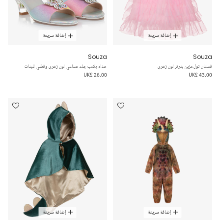
إضافة سريعة
إضافة سريعة
Souza
Souza
فستان تول مزين بترتر لون زهري
حذاء بكعب جلد صناعي لون زهري وفضّي للبنات
UK£ 26.00
UK£ 43.00
إضافة سريعة
إضافة سريعة