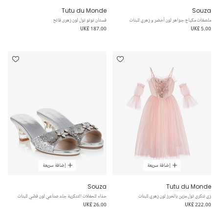
Tutu du Monde
Souza
ملصقات مكياج جواهر لون أخضر و زهري للبنات
فستان توتو تول لون زهرى فاتح
UK£ 187.00
UK£ 5.00
إضافة سريعة
إضافة سريعة
Souza
Tutu du Monde
زي تنكري تول مزين بالخرز لون زهري للبنات
حذاء للحفلات التنكرية جلد صناعي لون فضّي للبنات
UK£ 26.00
UK£ 222.00