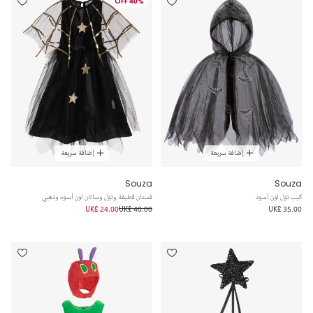
40% OFF
إضافة سريعة
إضافة سريعة
Souza
Souza
كيب تول لون أسود
فستان قطيفة وتول وساتان لون أسود وذهبي
UK£ 24.00
UK£ 40.00
UK£ 35.00