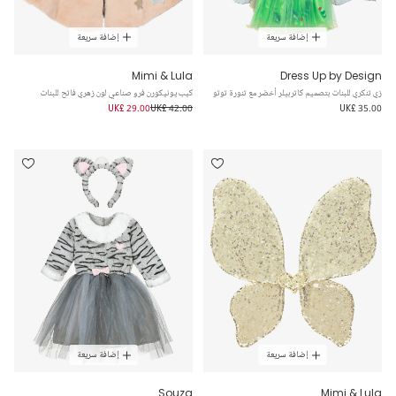
إضافة سريعة
إضافة سريعة
Mimi & Lula
Dress Up by Design
زي تنكري للبنات بتصميم كاتربيلر أخضر مع تنورة توتو
كيب يونيكورن فرو صناعي لون زهري فاتح للبنات
UK£ 29.00
UK£ 42.00
UK£ 35.00
إضافة سريعة
إضافة سريعة
Souza
Mimi & Lula