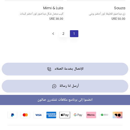
Mimi & Lula
Souza
زي ديناصور قطيفة لون أخضر وبني
كيب مخمل شكل ديناصور لون أخضر للبنات
UK£ 38.00
UK£ 50.00
2
1
الإتصال بخدمة العملاء
أرسل لنا رسالة
انضموا إلى برنامج مكافآت تشلدرن صالون