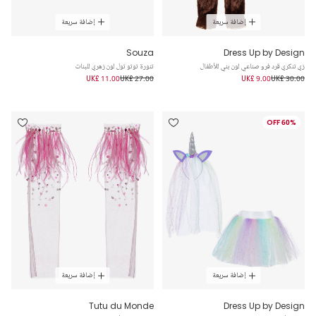
إضافة سريعة
إضافة سريعة
Souza
Dress Up by Design
زي تنكري قرد فرو صناعي لون بني للأطفال
تنورة توتو تول لون زهري للبنات
UK£ 11.00
UK£ 27.00
UK£ 9.00
UK£ 30.00
60% OFF
إضافة سريعة
إضافة سريعة
Tutu du Monde
Dress Up by Design