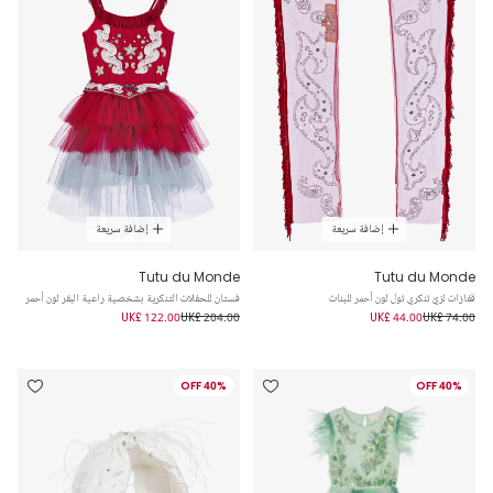
إضافة سريعة
إضافة سريعة
Tutu du Monde
Tutu du Monde
قفازات لزيّ تنكري تول لون أحمر للبنات
فستان للحفلات التنكرية بشخصية راعية البقر لون أحمر
UK£ 122.00
UK£ 204.00
UK£ 44.00
UK£ 74.00
40% OFF
40% OFF