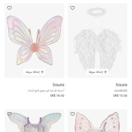
إضافة سريعة
إضافة سريعة
Souza
Souza
auréole)
أجنحة فراشة لون زهري لامع للبنات
UK£ 18.00
UK£ 15.00