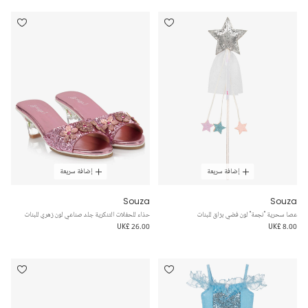
إضافة سريعة
إضافة سريعة
Souza
Souza
عصا سحرية "نجمة" لون فضي برّاق للبنات
حذاء للحفلات التنكرية جلد صناعي لون زهري للبنات
UK£ 26.00
UK£ 8.00