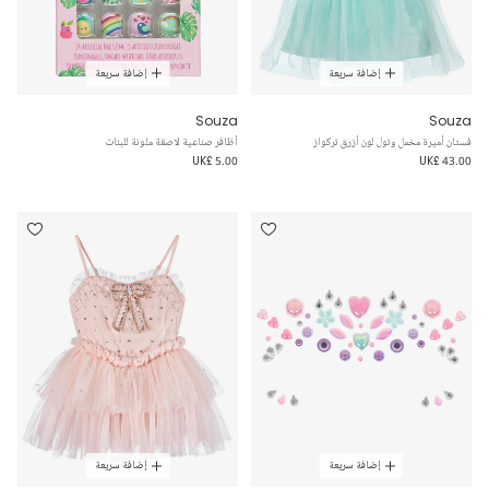
إضافة سريعة
إضافة سريعة
Souza
Souza
فستان أميرة مخمل وتول لون أزرق تركواز
أظافر صناعية لاصقة ملونة للبنات
UK£ 5.00
UK£ 43.00
إضافة سريعة
إضافة سريعة