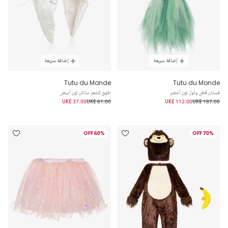
إضافة سريعة
إضافة سريعة
Tutu du Monde
Tutu du Monde
فستان قطن وتول لون أخضر
طوق للشعر ساتان لون أبيض
UK£ 37.00
UK£ 61.00
UK£ 112.00
UK£ 187.00
60% OFF
70% OFF