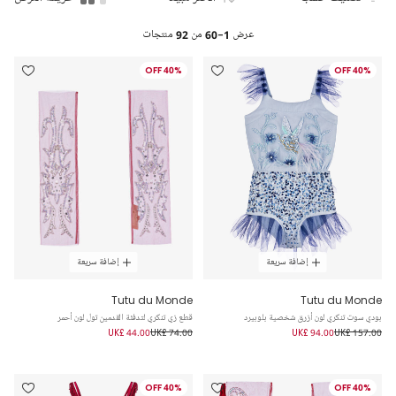
عرض
1-60
من
92
منتجات
40% OFF
40% OFF
إضافة سريعة
إضافة سريعة
Tutu du Monde
Tutu du Monde
بودي سوت تنكري لون أزرق شخصية بلوبيرد
قطع زي تنكري لتدفئة القدمين تول لون أحمر
UK£ 44.00
UK£ 74.00
UK£ 94.00
UK£ 157.00
40% OFF
40% OFF