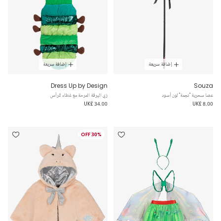
إضافة سريعة
إضافة سريعة
Dress Up by Design
Souza
عصا سحرية "نجمة" لون أسود
زي اليرقة المرحة مع غطاء للرأس
UK£ 34.00
UK£ 8.00
30% OFF