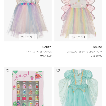
إضافة سريعة
إضافة سريعة
Souza
Souza
طقم فستان تول وساتان لون أبيض وزهري
زي الجنية لون بنفسجي للبنات
UK£ 48.00
UK£ 50.00