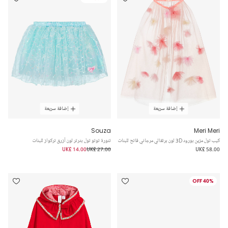
إضافة سريعة
إضافة سريعة
Souza
Meri Meri
كيب تول مزين بورود 3D لون برتقالي مرجاني فاتح للبنات
تنورة توتو تول بترتر لون أزرق تركواز للبنات
UK£ 14.00
UK£ 27.00
UK£ 58.00
40% OFF