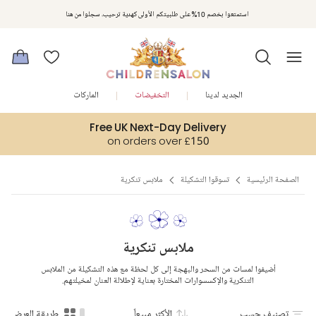
مكافآت تشلدرن صالون | اجمعوا النقاط مع كل عملية شراء لتحصلوا على هدايا حصرية وعروض مصممة خصيصا لتلبي
استمتعوا بخصم 10% على طلبيتكم الأولى كهدية ترحيب. سجلوا من هنا
متطلباتكم
الجديد لدينا
التخفيضات
الماركات
Free UK Next-Day Delivery
on orders over £150
الصفحة الرئيسية
تسوقوا التشكيلة
ملابس تنكرية
ملابس تنكرية
أضيفوا لمسات من السحر والبهجة إلى كل لحظة مع هذه التشكيلة من الملابس
التنكرية والإكسسوارات المختارة بعناية لإطلالة العنان لمخيلتهم.
تصنيف حسب
الأكثر مبيعاً
طريقة العرض