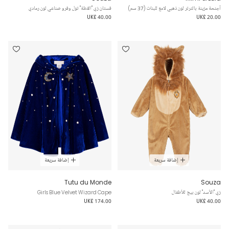
أجنحة مزينة بالترتر لون ذهبي لامع للبنات (37 سم)
فستان زي "القطة" تول وفرو صناعي لون رمادي
UK£ 40.00
UK£ 20.00
إضافة سريعة
إضافة سريعة
Tutu du Monde
Souza
زي "الأسد" لون بيج للأطفال
Girls Blue Velvet Wizard Cape
UK£ 174.00
UK£ 40.00