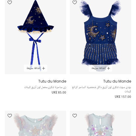
إضافة سريعة
إضافة سريعة
Tutu du Monde
Tutu du Monde
بودي سوت تنكري لون أزرق داكن شخصية الساحر الرائع
زي ساحرة تنكري مخمل لون أزرق للبنات
للبنات
UK£ 85.00
UK£ 157.00