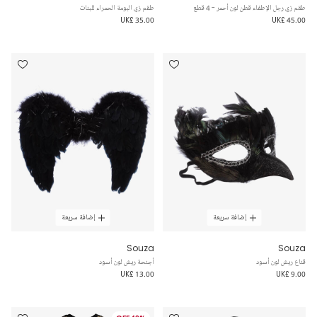
طقم زي رجل الإطفاء قطن لون أحمر - 4 قطع
طقم زي البومة الحمراء للبنات
UK£ 35.00
UK£ 45.00
إضافة سريعة
إضافة سريعة
Souza
Souza
قناع ريش لون أسود
أجنحة ريش لون أسود
UK£ 13.00
UK£ 9.00