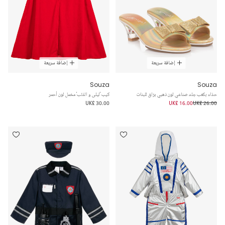
إضافة سريعة
إضافة سريعة
Souza
Souza
حذاء بكعب جلد صناعي لون ذهبي برّاق للبنات
كيب 'ليلى و الذئب' مخمل لون أحمر
UK£ 30.00
UK£ 16.00
UK£ 26.00