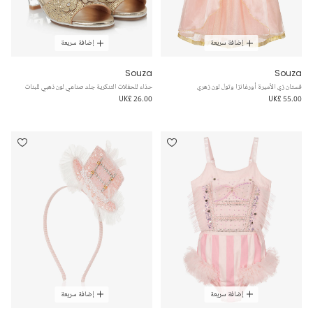
إضافة سريعة
إضافة سريعة
Souza
Souza
فستان زي الأميرة أورغانزا وتول لون زهري
حذاء للحفلات التنكرية جلد صناعي لون ذهبي للبنات
UK£ 26.00
UK£ 55.00
إضافة سريعة
إضافة سريعة