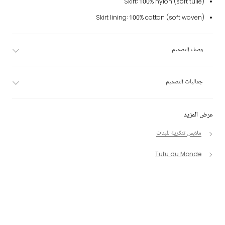
Skirt: 100% nylon (soft tulle)
Skirt lining: 100% cotton (soft woven)
وصف التصميم
جماليات التصميم
عرض المزيد
ملابس تنكرية للبنات
Tutu du Monde