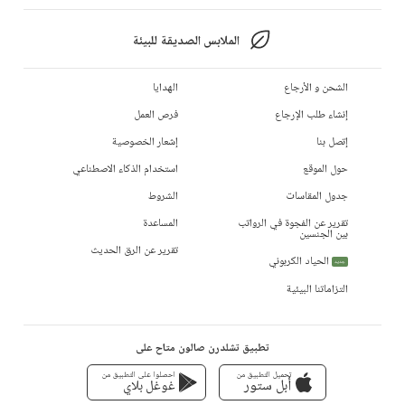
الملابس الصديقة للبيئة
الشحن و الأرجاع
الهدايا
إنشاء طلب الإرجاع
فرص العمل
إتصل بنا
إشعار الخصوصية
حول الموقع
استخدام الذكاء الاصطناعي
جدول المقاسات
الشروط
تقرير عن الفجوة في الرواتب
المساعدة
بين الجنسين
تقرير عن الرق الحديث
الحياد الكربوني
جديد
التزاماتنا البيئية
تطبيق تشلدرن صالون متاح على
تحميل التطبيق من
احصلوا على التطبيق من
أبل ستور
غوغل بلاي