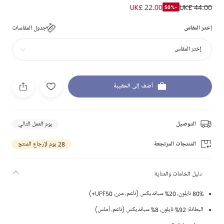
UK£ 22.00
UK£ 44.00
-50%
إختر المقاس
جدول المقاسات
إختر المقاس
أضف إلى الحقيبة
التوصيل
يوم العمل التالي
المنتجات المرتجعة
28 يوم لإرجاع المنتج
دليل الخامات والعناية
80% نايلون، 20% سبانديكس (ناعم، مرن، UPF50+)
البطانة: 92% نايلون، 8% سبانديكس (ناعم، أملس)