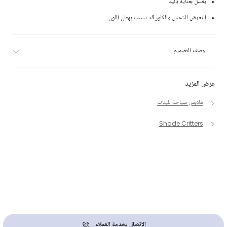
يغسل بعناية باليد
التعرض للشمس والكلور قد يسبب بهتان اللون
وصف التصميم
عرض المزيد
ملابس سباحة للبنات
Shade Critters
الإتصال بخدمة العملاء