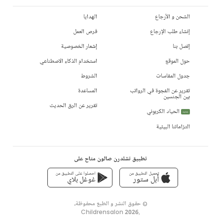
الشحن و الأرجاع
الهدايا
إنشاء طلب الإرجاع
فرص العمل
إتصل بنا
إشعار الخصوصية
حول الموقع
استخدام الذكاء الاصطناعي
جدول المقاسات
الشروط
تقرير عن الفجوة في الرواتب
المساعدة
بين الجنسين
تقرير عن الرق الحديث
الحياد الكربوني
جديد
التزاماتنا البيئية
تطبيق تشلدرن صالون متاح على
تحميل التطبيق من
احصلوا على التطبيق من
أبل ستور
غوغل بلاي
© حقوق النشر و الطبع محفوظة،
Childrensalon 2026
,