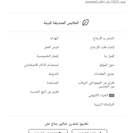
يرجى الاطلاع على إشعار الخصوصية.
الملابس الصديقة للبيئة
الشحن و الأرجاع
الهدايا
إنشاء طلب الإرجاع
فرص العمل
إتصل بنا
إشعار الخصوصية
حول الموقع
استخدام الذكاء الاصطناعي
جدول المقاسات
الشروط
تقرير عن الفجوة في الرواتب
المساعدة
بين الجنسين
تقرير عن الرق الحديث
الحياد الكربوني
جديد
التزاماتنا البيئية
تطبيق تشلدرن صالون متاح على
تحميل التطبيق من
احصلوا على التطبيق من