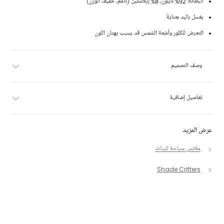
البطانة: 92% نايلون، 8% إيلاستين (ناعم، خفيف الوزن)
يغسل باليد بعناية
التعرض للكلور وأشعة الشمس قد يسبب بهتان اللون
وصف التصميم
تفاصيل إضافية
عرض المزيد
ملابس سباحة للبنات
Shade Critters