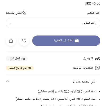
UK£ 46.00
إختر المقاس
جدول المقاسات
إختر المقاس
أضف إلى الحقيبة
التوصيل
يوم العمل التالي
المنتجات المرتجعة
28 يوم لإرجاع المنتج
دليل الخامات والعناية
الجزء العلوي: 80% نايلون، 20% إيلاستين (ناعم، مطاطي)
الجزء السفلي: 80% نايلون، 9% معدني، 11% إيلاستين (مطاطي، ملمس خفيف)