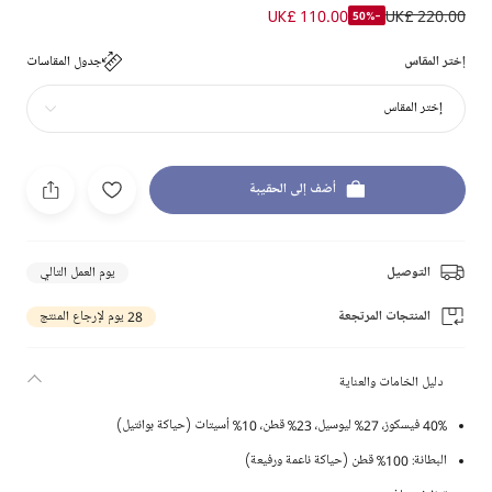
UK£ 110.00
UK£ 220.00
-50%
إختر المقاس
جدول المقاسات
إختر المقاس
أضف إلى الحقيبة
التوصيل
يوم العمل التالي
المنتجات المرتجعة
28 يوم لإرجاع المنتج
دليل الخامات والعناية
40% فيسكوز، 27% ليوسيل، 23% قطن، 10% أسيتات (حياكة بوانتيل)
البطانة: 100% قطن (حياكة ناعمة ورفيعة)