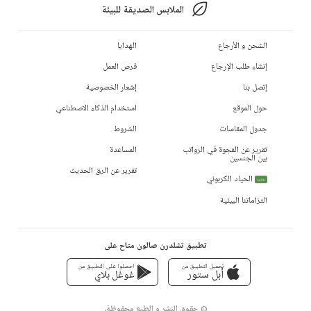
الملابس الصديقة للبيئة
الشحن و الأرجاع
الهدايا
إنشاء طلب الإرجاع
فرص العمل
إتصل بنا
إشعار الخصوصية
حول الموقع
استخدام الذكاء الاصطناعي
جدول المقاسات
الشروط
تقرير عن الفجوة في الرواتب
المساعدة
بين الجنسين
تقرير عن الرق الحديث
الحياد الكربوني
جديد
التزاماتنا البيئية
تطبيق تشلدرن صالون متاح على
تحميل التطبيق من
احصلوا على التطبيق من
أبل ستور
غوغل بلاي
© حقوق النشر و الطبع محفوظة،