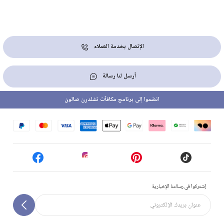
الإتصال بخدمة العملاء
أرسل لنا رسالة
انضموا إلى برنامج مكافآت تشلدرن صالون
إشتركوا في رسالتنا الإخبارية