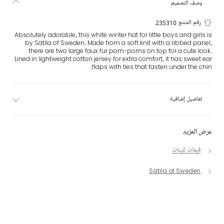
وصف التصميم
رقم المنتج 235310
Absolutely adorable, this white winter hat for little boys and girls is
by Sätila of Sweden. Made from a soft knit with a ribbed panel,
there are two large faux fur pom-poms on top for a cute look.
Lined in lightweight cotton jersey for extra comfort, it has sweet ear
flaps with ties that fasten under the chin.
تفاصيل إضافية
عرض المزيد
قبعات للبنات
Sätila of Sweden