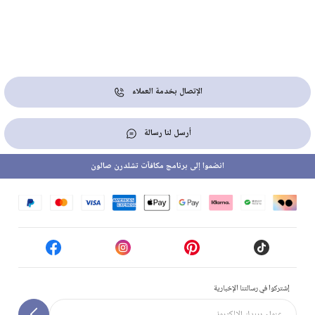
الإتصال بخدمة العملاء
أرسل لنا رسالة
انضموا إلى برنامج مكافآت تشلدرن صالون
إشتركوا في رسالتنا الإخبارية