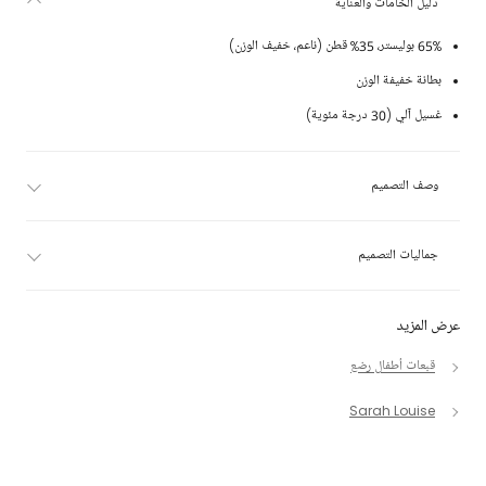
دليل الخامات والعناية
65% بوليستر، 35% قطن (ناعم، خفيف الوزن)
بطانة خفيفة الوزن
غسيل آلي (30 درجة مئوية)
وصف التصميم
جماليات التصميم
عرض المزيد
قبعات أطفال رضع
Sarah Louise