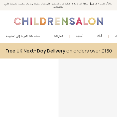
مكافآت تشلدرن صالون | اجمعوا النقاط مع كل عملية شراء لتحصلوا على هدايا حصرية وعروض مصممة خصيصا لتلبي
استمتعوا بخصم 10% على طلبيتكم الأولى كهدية ترحيب. سجلوا من هنا
متطلباتكم
ت
أولاد
أحذية
الماركات
مستلزمات العودة إلى المدرسة
Free UK Next-Day Delivery
on orders over £150