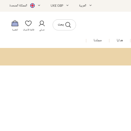
العربية
UK£ GBP
المملكة المتحدة
بحث
حسابي
قائمة الأمنيات
الحقيبة
هدايا
مجلتنا
التخفيضات