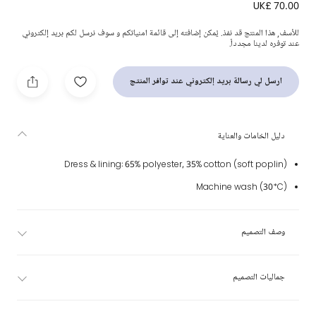
UK£ 70.00
فستان مطرز سموكينغ مزيج قطن بوبلين لون زهري
للأسف, هذا المنتج قد نفذ. يُمكن إضافته إلى قائمة امنياتكم و سوف نرسل لكم بريد إلكتروني
عند توفره لدينا مجدداً.
ارسل لي رسالة بريد إلكتروني عند توافر المنتج
دليل الخامات والعناية
Dress & lining: 65% polyester, 35% cotton (soft poplin)
Machine wash (30*C)
وصف التصميم
جماليات التصميم