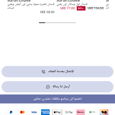
Sarah Louise
Sarah Louise
Sara
ض وزهري
فستان تول وساتان لون زهري
فستان تطريز سموك يدوي لون أبيض وزهري
فس
للبنات
UK£ 154.00
UK£ 77.00
للبنات
-50%
9.00
UK£ 58.00
الإتصال بخدمة العملاء
أرسل لنا رسالة
انضموا إلى برنامج مكافآت تشلدرن صالون