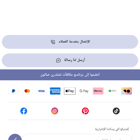
الإتصال بخدمة العملاء
أرسل لنا رسالة
انضموا إلى برنامج مكافآت تشلدرن صالون
إشتركوا في رسالتنا الإخبارية