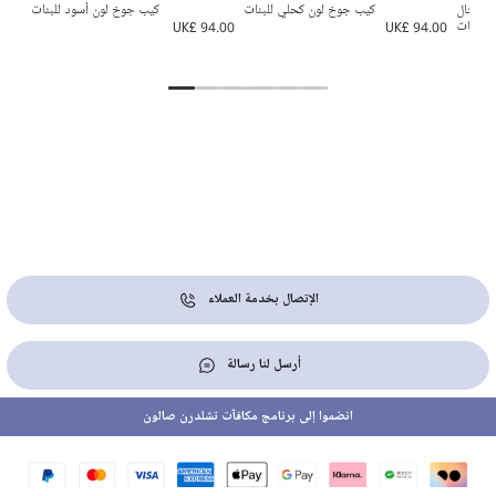
كريستال
كيب جوخ لون كحلي للبنات
كيب جوخ لون أسود للبنات
 للبنات
UK£ 94.00
UK£ 94.00
8.00
الإتصال بخدمة العملاء
أرسل لنا رسالة
انضموا إلى برنامج مكافآت تشلدرن صالون