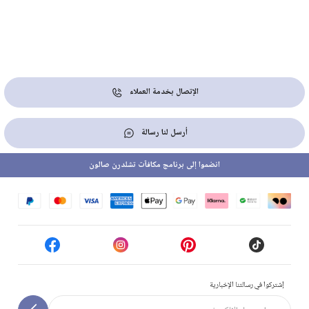
الإتصال بخدمة العملاء
أرسل لنا رسالة
انضموا إلى برنامج مكافآت تشلدرن صالون
إشتركوا في رسالتنا الإخبارية