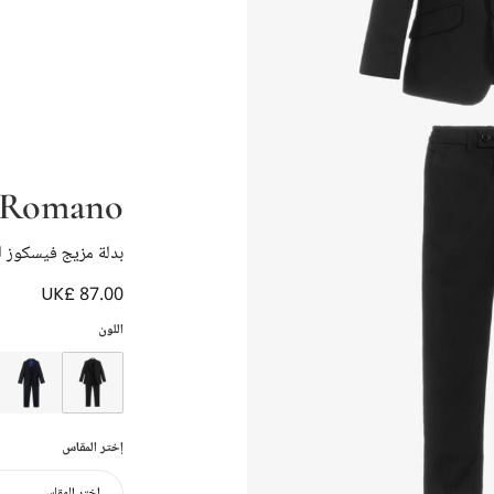
Romano
بدلة مزيج فيسكوز ل
UK£ 87.00
اللون
إختر المقاس
إختر المقاس