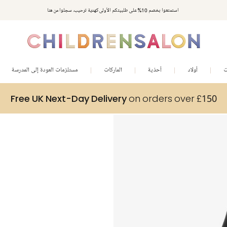
استمتعوا بخصم 10% على طلبيتكم الأولى كهدية ترحيب. سجلوا من هنا
ت
أولاد
أحذية
الماركات
مستلزمات العودة إلى المدرسة
Free UK Next-Day Delivery
on orders over £150