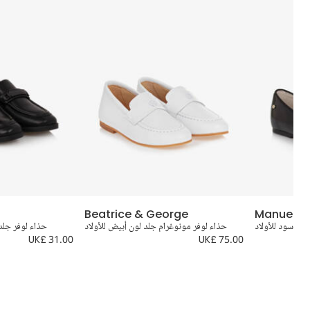
Beatrice & George
Manuela 
ون أسود للأولاد
حذاء لوفر مونوغرام جلد لون أبيض للأولاد
حذاء لوفر جلد
UK£ 31.00
UK£ 75.00