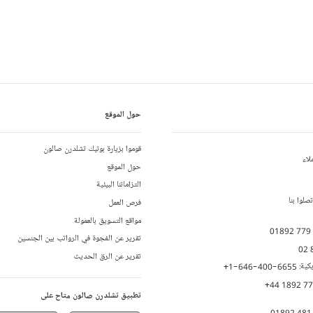
حول الموقع
قوموا بزيارة بوتيك تشلدرن صالون
لاء
حول الموقع
التزاماتنا البيئية
لوا بنا
فرص العمل
مواقع التسويق بالعمولة
01892 779
تقرير عن الفجوة في الرواتب بين الجنسين
02 
تقرير عن الرق الحديث
يكية:
+1-646-400-6655
+44 1892 7
تطبيق تشلدرن صالون متاح على
01892 481