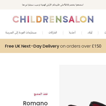
استمتعوا بخصم 10% على طلبيتكم الأولى كهدية ترحيب. سجلوا من هنا
ت
أولاد
أحذية
الماركات
مستلزمات العودة إلى المدرسة
Free UK Next-Day Delivery
on orders over £150
نفذ المنتج
Romano