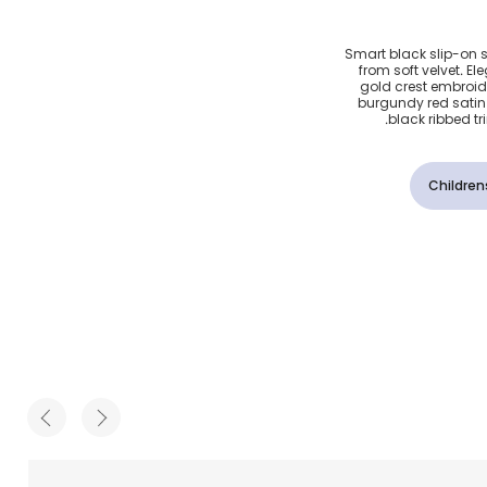
ن مخمل
Smart black slip-on
from soft velvet. El
د
gold crest embroide
burgundy red satin 
black ribbed tr