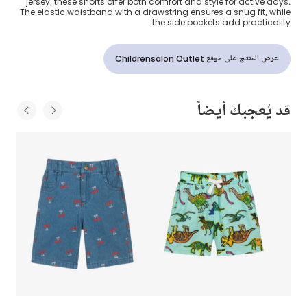
jersey, these shorts offer both comfort and style for active days.
The elastic waistband with a drawstring ensures a snug fit, while
the side pockets add practicality.
عرض المنتج على موقع Childrensalon Outlet
قد يُعجبك أيضاً