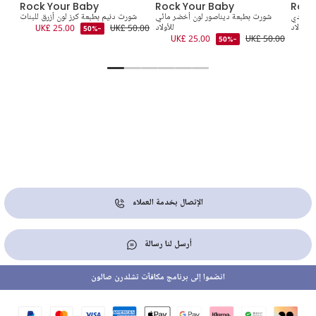
Rock Your Baby
Rock Your Baby
Rock
 رمادي
شورت بطبعة ديناصور لون أخضر مائي
شورت دنيم بطبعة كرز لون أزرق للبنات
ش
 للأولاد
للأولاد
UK£ 50.00
UK£ 25.00
-50%
0.00
UK£ 25.00
UK£ 50.00
UK
-50%
الإتصال بخدمة العملاء
أرسل لنا رسالة
انضموا إلى برنامج مكافآت تشلدرن صالون