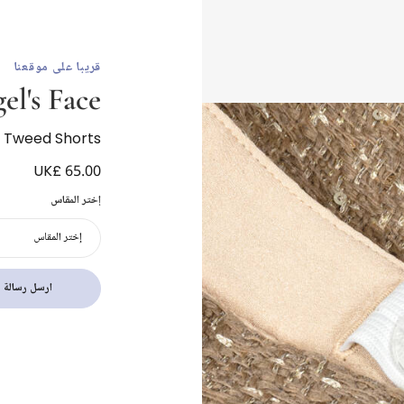
قريبا على موقعنا
el's Face
ia Tweed Shorts
UK£ 65.00
إختر المقاس
إختر المقاس
ارسل رسالة ب