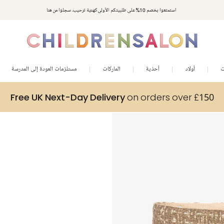
استمتعوا بخصم 10% على طلبيتكم الأولى كهدية ترحيب. سجلوا من هنا
ت
أولاد
أحذية
الماركات
مستلزمات العودة إلى المدرسة
Free UK Next-Day Delivery
on orders over £150