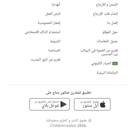
الشحن و الأرجاع
الهدايا
إنشاء طلب الإرجاع
فرص العمل
إتصل بنا
إشعار الخصوصية
حول الموقع
استخدام الذكاء الاصطناعي
جدول المقاسات
الشروط
تقرير عن الفجوة في الرواتب
المساعدة
بين الجنسين
تقرير عن الرق الحديث
الحياد الكربوني
جديد
التزاماتنا البيئية
تطبيق تشلدرن صالون متاح على
تحميل التطبيق من
احصلوا على التطبيق من
أبل ستور
غوغل بلاي
© حقوق النشر و الطبع محفوظة،
Childrensalon 2026
,