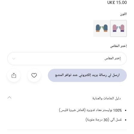
UK£ 15.00
قفازات شيربا فليس لون بنفسجي ليلاك للأطفال الرضع
اللون
إختر المقاس
إختر المقاس
ارسل لي رسالة بريد إلكتروني عند توافر المنتج
دليل الخامات والعناية
100% بوليستر معاد تدويره (قماش شيربا فليس)
غسل آلي (30 درجة مئوية)